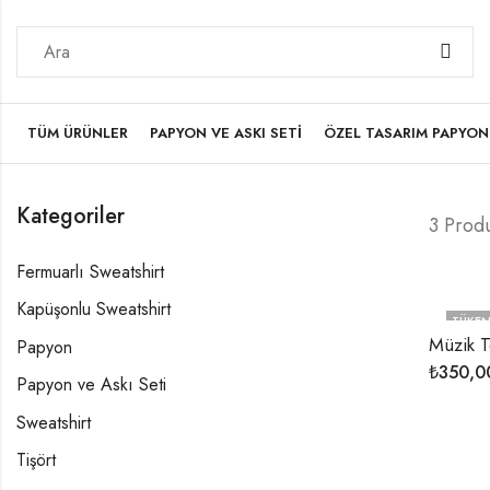
TÜM ÜRÜNLER
PAPYON VE ASKI SETI
ÖZEL TASARIM PAPYON
Kategoriler
3 Prod
Fermuarlı Sweatshirt
Kapüşonlu Sweatshirt
TÜKEN
Müzik 
Papyon
₺
350,0
Papyon ve Askı Seti
Sweatshirt
Tişört