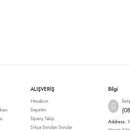
ALIŞVERİŞ
Bilgi
Hesabım
İleti
(0
ikası
Sepetim
si
Sipariş Takip
Address:
K
Sıkça Sorulan Sorular
Hasan Yıl