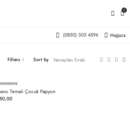
0
(0850) 305 4596
Mağaza
Filters
Sort by
TÜKENMIŞ
yano Temalı Çocuk Papyon
50,00