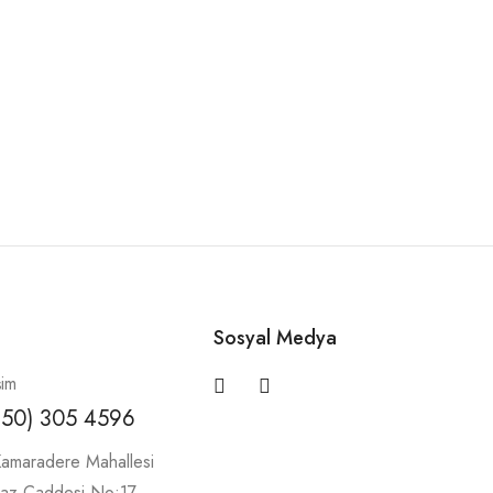
Sosyal Medya
şim
850) 305 4596
amaradere Mahallesi
maz Caddesi No:17