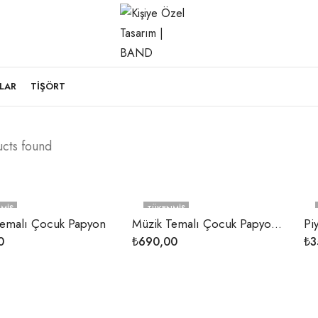
LAR
TIŞÖRT
ucts found
MIŞ
TÜKENMIŞ
Temalı Çocuk Papyon
Müzik Temalı Çocuk Papyon ve Pantolon Askısı
Pi
0
₺
690,00
₺
3