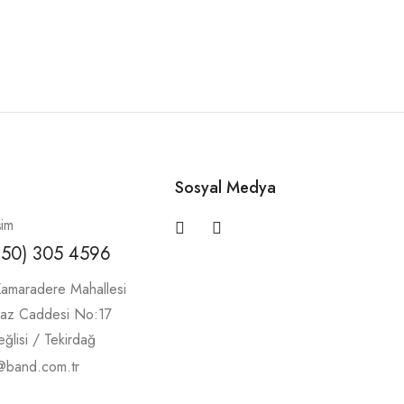
Sosyal Medya
şim
850) 305 4596
amaradere Mahallesi
maz Caddesi No:17
ğlisi / Tekirdağ
@band.com.tr