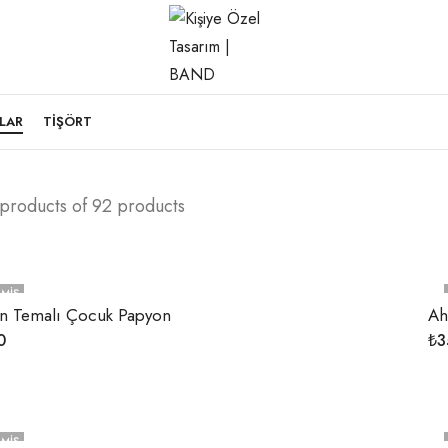
LAR
TIŞÖRT
 products of 92 products
MIŞ
an Temalı Çocuk Papyon
Ah
0
₺
3
MIŞ