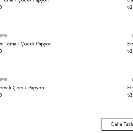
0
₺
3
MIŞ
isi Temalı Çocuk Papyon
Em
0
₺
3
MIŞ
Temalı Çocuk Papyon
Et
0
₺
3
Daha Fazl