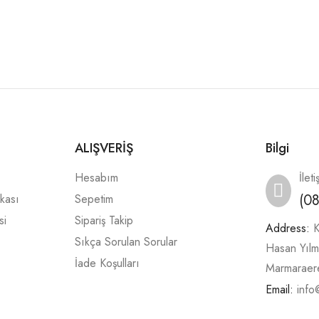
ALIŞVERİŞ
Bilgi
Hesabım
İleti
(0
ikası
Sepetim
si
Sipariş Takip
Address:
K
Sıkça Sorulan Sorular
Hasan Yıl
İade Koşulları
Marmaraere
Email:
info