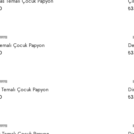
mas Temalı Çocuk Papyon
Çi
0
₺
3
MIŞ
emalı Çocuk Papyon
De
0
₺
3
MIŞ
i Temalı Çocuk Papyon
Di
0
₺
3
MIŞ
r Temalı Çocuk Papyon
Di