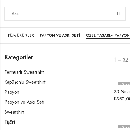
TÜM ÜRÜNLER
PAPYON VE ASKI SETI
ÖZEL TASARIM PAPYON
Kategoriler
1 – 32
Fermuarlı Sweatshirt
Kapüşonlu Sweatshirt
TÜKEN
23 Nis
Papyon
₺
350,0
Papyon ve Askı Seti
Sweatshirt
Tişört
TÜKEN