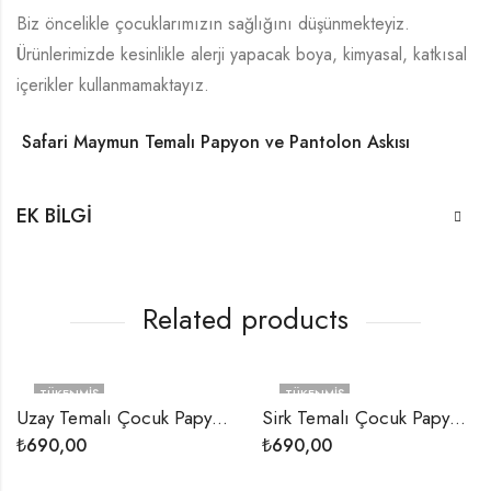
Biz öncelikle çocuklarımızın sağlığını düşünmekteyiz.
Ürünlerimizde kesinlikle alerji yapacak boya, kimyasal, katkısal
içerikler kullanmamaktayız.
Safari Maymun Temalı Papyon ve Pantolon Askısı
EK BILGI
Related products
TÜKENMIŞ
TÜKENMIŞ
Uzay Temalı Çocuk Papyon ve Pantolon Askısı
Sirk Temalı Çocuk Papyon ve Pantolon Askısı
₺
690,00
₺
690,00