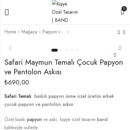
0
Home
Mağaza
Papyon ve Askı Seti
Diş Perisi Temalı
Galatasaray Temalı
Çocuk Papyon ve
Çocuk Papyon ve
Safari Maymun Temalı Çocuk Papyon
Pantolon Askısı
Pantolon Askısı
₺
690,00
ve Pantolon Askısı
₺
690,00
Safari Temalı
baskılı papyon isime özel üretim erkek
çocuk papyon ve pantolon askısı
Özel baskı
papyon
ve askı, kişiye özel tasarım
band
kalitesiyle sizlerle.