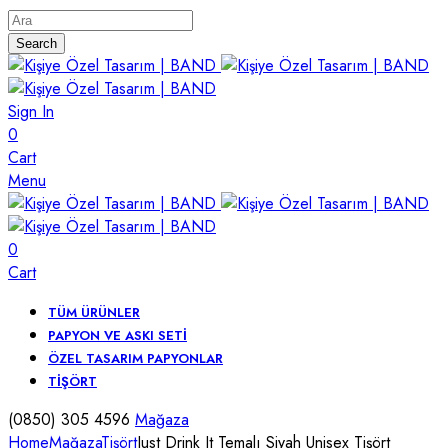
Search
Sign In
0
Cart
Menu
0
Cart
TÜM ÜRÜNLER
PAPYON VE ASKI SETI
ÖZEL TASARIM PAPYONLAR
TIŞÖRT
(0850) 305 4596
Mağaza
Home
Mağaza
Tişört
Just Drink It Temalı Siyah Unisex Tişört