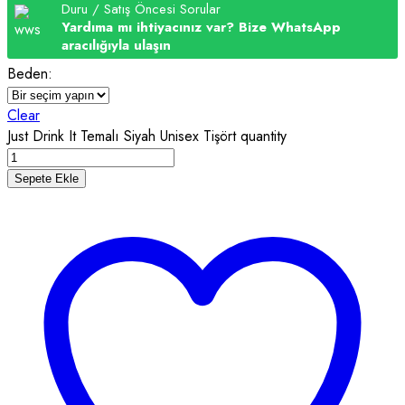
Duru / Satış Öncesi Sorular
Yardıma mı ihtiyacınız var? Bize WhatsApp
aracılığıyla ulaşın
Beden:
Clear
Just Drink It Temalı Siyah Unisex Tişört quantity
Sepete Ekle