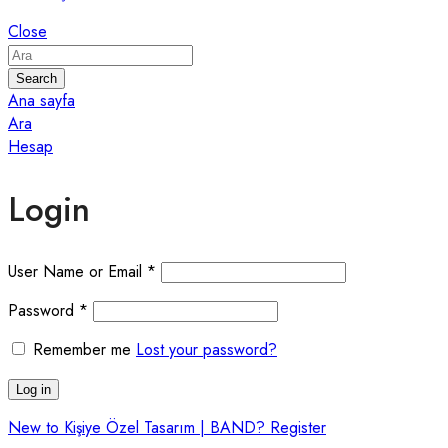
Close
Search
Ana sayfa
Ara
Hesap
Login
User Name or Email
*
Password
*
Remember me
Lost your password?
Log in
New to Kişiye Özel Tasarım | BAND? Register