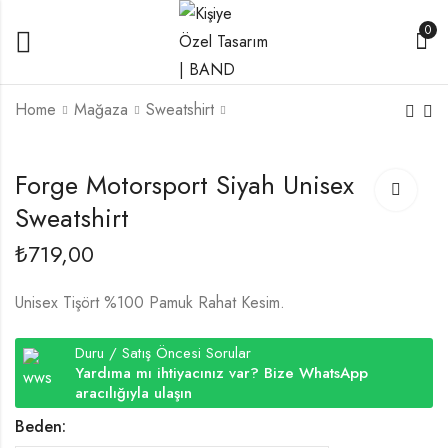
0
Home
Mağaza
Sweatshirt
Auto Finesse Siyah
Eibach Temalı Siyah
Forge Motorsport Siyah Unisex
Unisex Sweatshirt
Unisex Sweatshirt
Sweatshirt
₺
719,00
₺
719,00
₺
719,00
Unisex Tişört %100 Pamuk Rahat Kesim.
Duru / Satış Öncesi Sorular
Yardıma mı ihtiyacınız var? Bize WhatsApp
aracılığıyla ulaşın
Beden: