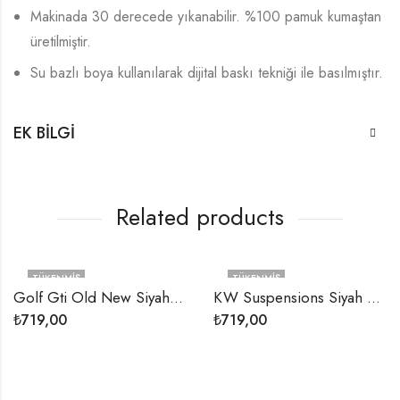
Makinada 30 derecede yıkanabilir. %100 pamuk kumaştan
üretilmiştir.
Su bazlı boya kullanılarak dijital baskı tekniği ile basılmıştır.
EK BILGI
Related products
TÜKENMIŞ
TÜKENMIŞ
Golf Gti Old New Siyah Unisex Sweatshirt
KW Suspensions Siyah Unisex Sweatshirt
₺
719,00
₺
719,00