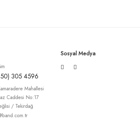
Sosyal Medya
şim
850) 305 4596
amaradere Mahallesi
maz Caddesi No:17
ğlisi / Tekirdağ
@band.com.tr