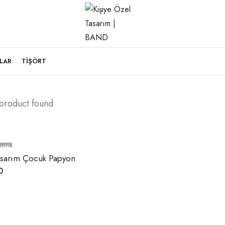
LAR
TIŞÖRT
 product found
MIŞ
asarım Çocuk Papyon
0