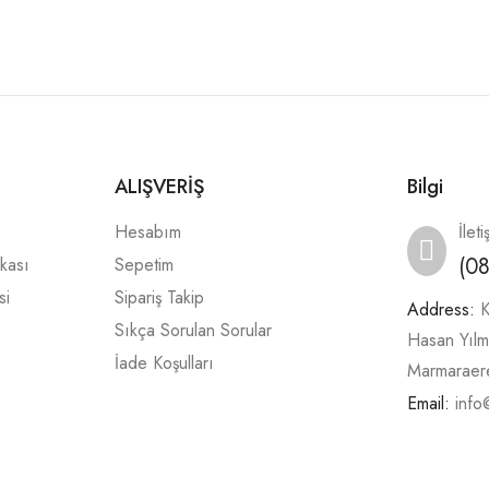
ALIŞVERİŞ
Bilgi
Hesabım
İleti
(0
ikası
Sepetim
si
Sipariş Takip
Address:
K
Sıkça Sorulan Sorular
Hasan Yıl
İade Koşulları
Marmaraere
Email:
info