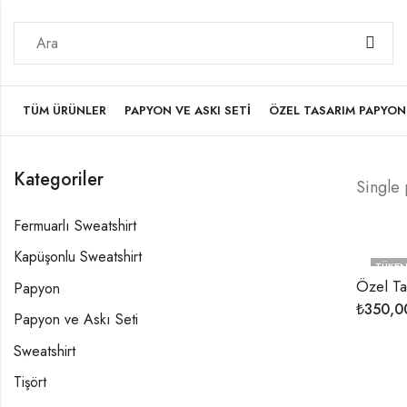
TÜM ÜRÜNLER
PAPYON VE ASKI SETI
ÖZEL TASARIM PAPYON
Kategoriler
Single
Fermuarlı Sweatshirt
Kapüşonlu Sweatshirt
TÜKEN
Özel T
Papyon
₺
350,0
Papyon ve Askı Seti
Sweatshirt
Tişört