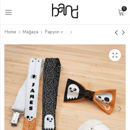
0
Home
Mağaza
Papyon ve Askı Seti
Cadılar Bayramı
Cadılar Bayramı
Temalı Çocuk Papyon
Hayalet Temalı Çocuk
ve Pantolon Askısı
Papyon
₺
690,00
₺
350,00